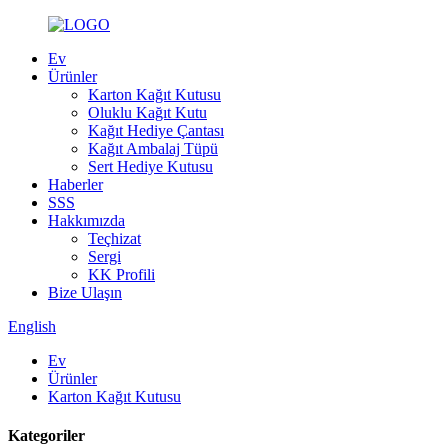
Ev
Ürünler
Karton Kağıt Kutusu
Oluklu Kağıt Kutu
Kağıt Hediye Çantası
Kağıt Ambalaj Tüpü
Sert Hediye Kutusu
Haberler
SSS
Hakkımızda
Teçhizat
Sergi
KK Profili
Bize Ulaşın
English
Ev
Ürünler
Karton Kağıt Kutusu
Kategoriler