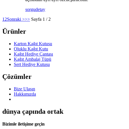
sorgu
detay
1
2
Sonraki >
>>
Sayfa 1 / 2
Ürünler
Karton Kağıt Kutusu
Oluklu Kağıt Kutu
Kağıt Hediye Çantası
Kağıt Ambalaj Tüpü
Sert Hediye Kutusu
Çözümler
Bize Ulaşın
Hakkımızda
dünya çapında ortak
Bizimle iletişime geçin