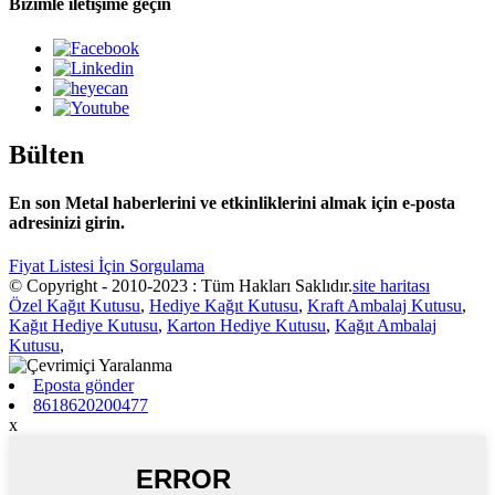
Bizimle iletişime geçin
Bülten
En son Metal haberlerini ve etkinliklerini almak için e-posta
adresinizi girin.
Fiyat Listesi İçin Sorgulama
© Copyright - 2010-2023 : Tüm Hakları Saklıdır.
site haritası
Özel Kağıt Kutusu
,
Hediye Kağıt Kutusu
,
Kraft Ambalaj Kutusu
,
Kağıt Hediye Kutusu
,
Karton Hediye Kutusu
,
Kağıt Ambalaj
Kutusu
,
Eposta gönder
8618620200477
x