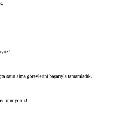
k.
luyuz!
ta satın alma görevlerini başarıyla tamamladık.
pmayı umuyoruz!