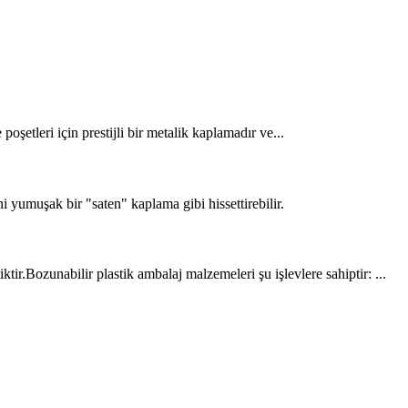
tleri için prestijli bir metalik kaplamadır ve...
yumuşak bir "saten" kaplama gibi hissettirebilir.
tir.Bozunabilir plastik ambalaj malzemeleri şu işlevlere sahiptir: ...