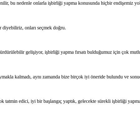
nilir, bu nedenle onlarla işbirliği yapma konusunda hiçbir endişemiz yo
r diyebiliriz, onları seçmek doğru.
ürdürülebilir gelişiyor, işbirliği yapma fırsatı bulduğumuz için çok mut
ymakla kalmadı, aynı zamanda bize birçok iyi öneride bulundu ve sonuç
k tatmin edici, iyi bir başlangıç ​​yaptık, gelecekte sürekli işbirliği ya