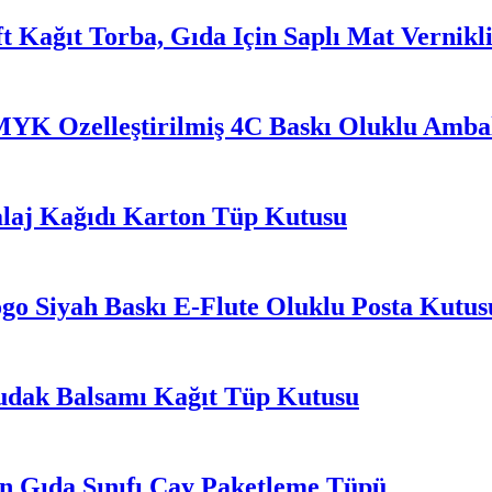
 Kağıt Torba, Gıda İçin Saplı Mat Vernikl
K Özelleştirilmiş 4C Baskı Oluklu Amba
alaj Kağıdı Karton Tüp Kutusu
Logo Siyah Baskı E-Flute Oluklu Posta Kutus
Dudak Balsamı Kağıt Tüp Kutusu
n Gıda Sınıfı Çay Paketleme Tüpü