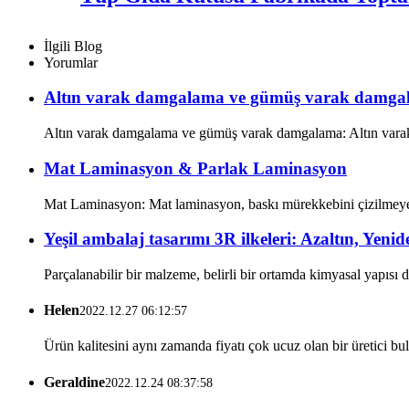
İlgili Blog
Yorumlar
Altın varak damgalama ve gümüş varak damga
Altın varak damgalama ve gümüş varak damgalama: Altın varak v
Mat Laminasyon & Parlak Laminasyon
Mat Laminasyon: Mat laminasyon, baskı mürekkebini çizilmeye ka
Yeşil ambalaj tasarımı 3R ilkeleri: Azaltın, Yen
Parçalanabilir bir malzeme, belirli bir ortamda kimyasal yapısı de
Helen
2022.12.27 06:12:57
Ürün kalitesini aynı zamanda fiyatı çok ucuz olan bir üretici 
Geraldine
2022.12.24 08:37:58