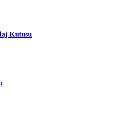
i
laj Kutusu
u