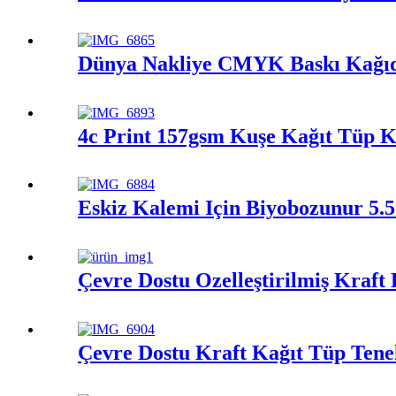
Dünya Nakliye CMYK Baskı Kağıd
4c Print 157gsm Kuşe Kağıt Tüp K
Eskiz Kalemi İçin Biyobozunur 5.
Çevre Dostu Özelleştirilmiş Kraf
Çevre Dostu Kraft Kağıt Tüp Ten