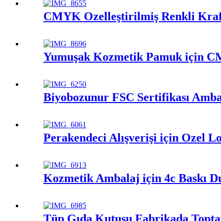
CMYK Özelleştirilmiş Renkli Kraft
Yumuşak Kozmetik Pamuk için CMY
Biyobozunur FSC Sertifikası Amb
Perakendeci Alışverişi için Özel 
Kozmetik Ambalaj için 4c Baskı 
Tüp Gıda Kutusu Fabrikada Topta