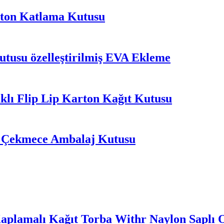
rton Katlama Kutusu
usu özelleştirilmiş EVA Ekleme
lı Flip Lip Karton Kağıt Kutusu
me Çekmece Ambalaj Kutusu
plamalı Kağıt Torba Withr Naylon Saplı Öz