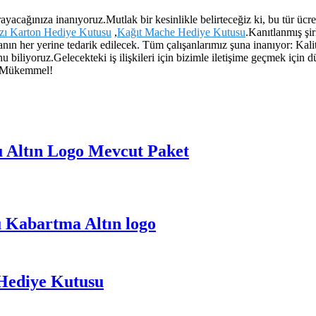
 arayacağınıza inanıyoruz.Mutlak bir kesinlikle belirteceğiz ki, bu tür
zı Karton Hediye Kutusu
,
Kağıt Mache Hediye Kutusu
.Kanıtlanmış şir
n her yerine tedarik edilecek. Tüm çalışanlarımız şuna inanıyor: Kalite 
 biliyoruz.Gelecekteki iş ilişkileri için bizimle iletişime geçmek için
ar Mükemmel!
 Altın Logo Mevcut Paket
 Kabartma Altın logo
 Hediye Kutusu