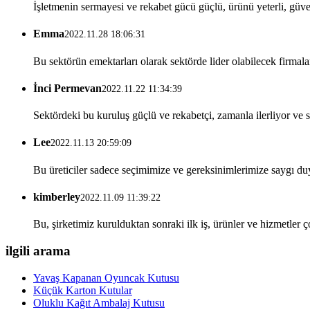
İşletmenin sermayesi ve rekabet gücü güçlü, ürünü yeterli, güve
Emma
2022.11.28 18:06:31
Bu sektörün emektarları olarak sektörde lider olabilecek firmala
İnci Permevan
2022.11.22 11:34:39
Sektördeki bu kuruluş güçlü ve rekabetçi, zamanla ilerliyor ve s
Lee
2022.11.13 20:59:09
Bu üreticiler sadece seçimimize ve gereksinimlerimize saygı du
kimberley
2022.11.09 11:39:22
Bu, şirketimiz kurulduktan sonraki ilk iş, ürünler ve hizmetler ço
ilgili arama
Yavaş Kapanan Oyuncak Kutusu
Küçük Karton Kutular
Oluklu Kağıt Ambalaj Kutusu