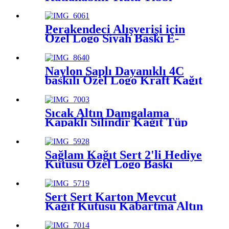
Kullanım Kağıt Kutuları
Perakendeci Alışverişi için
Özel Logo Siyah Baskı E-
Flute Oluklu Posta Kutusu
Naylon Saplı Dayanıklı 4C
baskılı Özel Logo Kraft Kağıt
Torba
Sıcak Altın Damgalama
Kapaklı Silindir Kağıt Tüp
Mooncake Ambalajı
Sağlam Kağıt Sert 2'li Hediye
Kutusu Özel Logo Baskı
Sert Sert Karton Mevcut
Kağıt Kutusu Kabartma Altın
logo