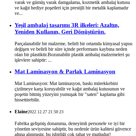
varak ve gümüş varak damgalama, kozmetik ambalaj kutusu
ve kağıt hediye poşetleri için prestijli bir metalik kaplamadır
ve...
Yeşil ambalaj tasarımı 3R ilkeleri: Azaltın,
Yeniden Kullanın, Geri Dönüştürün.
Parçalanabilir bir malzeme, belirli bir ortamda kimyasal yapısı
değişen ve belirli bir süre içinde performans kaybına neden
olan bir plastiktir.Bozunabilir plastik ambalaj malzemeleri şu
işlevlere sahiptir: ...
Mat Laminasyon & Parlak Laminasyon
Mat Laminasyon: Mat laminasyon, baskı mürekkebini
çizilmeye karşı koruyabilir ve kağıt ambalaj kutusunun ve
poşetin bitmiş yüzeyini yumuşak bir "saten" kaplama gibi
hissettirebilir.
Elaine
2022.12.27 21:50:23
Fabrika gelişmiş donanıma, deneyimli personele ve iyi bir
yönetim seviyesine sahiptir, bu nedenle ürün kalitesi güvence
altına alınmıştır, bu işbirliği çok rahat ve mutludur!