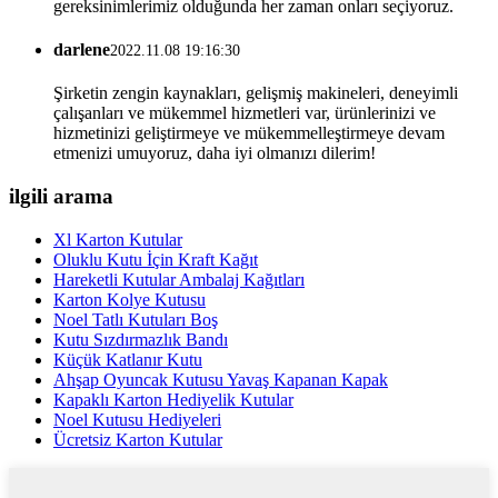
gereksinimlerimiz olduğunda her zaman onları seçiyoruz.
darlene
2022.11.08 19:16:30
Şirketin zengin kaynakları, gelişmiş makineleri, deneyimli
çalışanları ve mükemmel hizmetleri var, ürünlerinizi ve
hizmetinizi geliştirmeye ve mükemmelleştirmeye devam
etmenizi umuyoruz, daha iyi olmanızı dilerim!
ilgili arama
Xl Karton Kutular
Oluklu Kutu İçin Kraft Kağıt
Hareketli Kutular Ambalaj Kağıtları
Karton Kolye Kutusu
Noel Tatlı Kutuları Boş
Kutu Sızdırmazlık Bandı
Küçük Katlanır Kutu
Ahşap Oyuncak Kutusu Yavaş Kapanan Kapak
Kapaklı Karton Hediyelik Kutular
Noel Kutusu Hediyeleri
Ücretsiz Karton Kutular