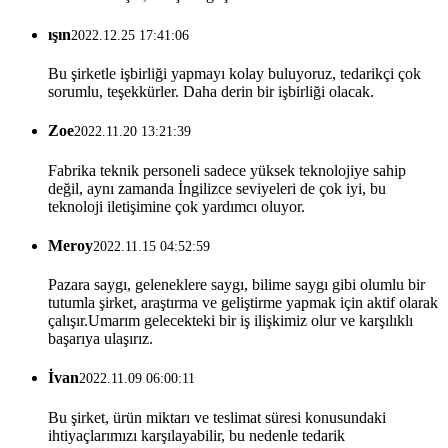
ışın
2022.12.25 17:41:06
Bu şirketle işbirliği yapmayı kolay buluyoruz, tedarikçi çok
sorumlu, teşekkürler. Daha derin bir işbirliği olacak.
Zoe
2022.11.20 13:21:39
Fabrika teknik personeli sadece yüksek teknolojiye sahip
değil, aynı zamanda İngilizce seviyeleri de çok iyi, bu
teknoloji iletişimine çok yardımcı oluyor.
Meroy
2022.11.15 04:52:59
Pazara saygı, geleneklere saygı, bilime saygı gibi olumlu bir
tutumla şirket, araştırma ve geliştirme yapmak için aktif olarak
çalışır.Umarım gelecekteki bir iş ilişkimiz olur ve karşılıklı
başarıya ulaşırız.
İvan
2022.11.09 06:00:11
Bu şirket, ürün miktarı ve teslimat süresi konusundaki
ihtiyaçlarımızı karşılayabilir, bu nedenle tedarik