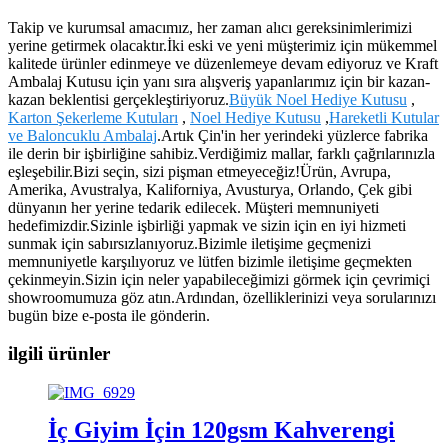
Takip ve kurumsal amacımız, her zaman alıcı gereksinimlerimizi
yerine getirmek olacaktır.İki eski ve yeni müşterimiz için mükemmel
kalitede ürünler edinmeye ve düzenlemeye devam ediyoruz ve Kraft
Ambalaj Kutusu için yanı sıra alışveriş yapanlarımız için bir kazan-
kazan beklentisi gerçekleştiriyoruz.
Büyük Noel Hediye Kutusu
,
Karton Şekerleme Kutuları
,
Noel Hediye Kutusu
,
Hareketli Kutular
ve Baloncuklu Ambalaj
.Artık Çin'in her yerindeki yüzlerce fabrika
ile derin bir işbirliğine sahibiz.Verdiğimiz mallar, farklı çağrılarınızla
eşleşebilir.Bizi seçin, sizi pişman etmeyeceğiz!Ürün, Avrupa,
Amerika, Avustralya, Kaliforniya, Avusturya, Orlando, Çek gibi
dünyanın her yerine tedarik edilecek. Müşteri memnuniyeti
hedefimizdir.Sizinle işbirliği yapmak ve sizin için en iyi hizmeti
sunmak için sabırsızlanıyoruz.Bizimle iletişime geçmenizi
memnuniyetle karşılıyoruz ve lütfen bizimle iletişime geçmekten
çekinmeyin.Sizin için neler yapabileceğimizi görmek için çevrimiçi
showroomumuza göz atın.Ardından, özelliklerinizi veya sorularınızı
bugün bize e-posta ile gönderin.
ilgili ürünler
İç Giyim İçin 120gsm Kahverengi