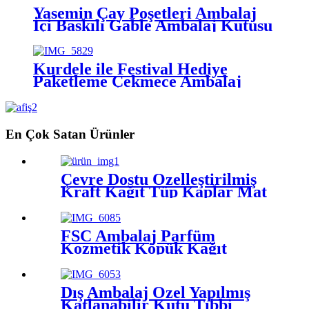
Yasemin Çay Poşetleri Ambalaj
İçi Baskılı Gable Ambalaj Kutusu
Kurdele ile Festival Hediye
Paketleme Çekmece Ambalaj
Kutusu
En Çok Satan Ürünler
Çevre Dostu Özelleştirilmiş
Kraft Kağıt Tüp Kaplar Mat
Cilalama
FSC Ambalaj Parfüm
Kozmetik Köpük Kağıt
Ambalaj Tüpünü Koruyun
Dış Ambalaj Özel Yapılmış
Katlanabilir Kutu Tıbbi